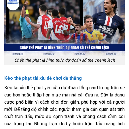
Chấp thẻ phạt là hình thức dự đoán số thẻ chênh lệch
Kèo thẻ phạt tài xỉu dễ chơi dễ thắng
Kèo tài xỉu thẻ phạt yêu cầu dự đoán tổng card trong trận sẽ
cao hơn hoặc thấp hơn mức mà nhà cái đưa ra. Đây là dạng
cược phổ biến vì cách chơi đơn giản, phù hợp với cả người
mới. Để tăng độ chính xác, người tham gia cần quan sát tính
chất trận đấu, mức độ cạnh tranh và phong cách cầm còi
của trọng tài. Những trận derby hoặc trận đấu mang tính