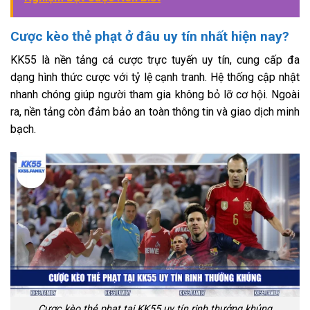
Cược kèo thẻ phạt ở đâu uy tín nhất hiện nay?
KK55 là nền tảng cá cược trực tuyến uy tín, cung cấp đa
dạng hình thức cược với tỷ lệ cạnh tranh. Hệ thống cập nhật
nhanh chóng giúp người tham gia không bỏ lỡ cơ hội. Ngoài
ra, nền tảng còn đảm bảo an toàn thông tin và giao dịch minh
bạch.
Cược kèo thẻ phạt tại KK55 uy tín rinh thưởng khủng