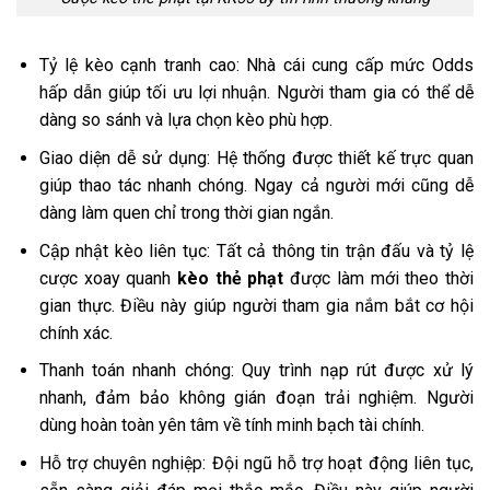
Tỷ lệ kèo cạnh tranh cao: Nhà cái cung cấp mức Odds
hấp dẫn giúp tối ưu lợi nhuận. Người tham gia có thể dễ
dàng so sánh và lựa chọn kèo phù hợp.
Giao diện dễ sử dụng: Hệ thống được thiết kế trực quan
giúp thao tác nhanh chóng. Ngay cả người mới cũng dễ
dàng làm quen chỉ trong thời gian ngắn.
Cập nhật kèo liên tục: Tất cả thông tin trận đấu và tỷ lệ
cược xoay quanh
kèo thẻ phạt
được làm mới theo thời
gian thực. Điều này giúp người tham gia nắm bắt cơ hội
chính xác.
Thanh toán nhanh chóng: Quy trình nạp rút được xử lý
nhanh, đảm bảo không gián đoạn trải nghiệm. Người
dùng hoàn toàn yên tâm về tính minh bạch tài chính.
Hỗ trợ chuyên nghiệp: Đội ngũ hỗ trợ hoạt động liên tục,