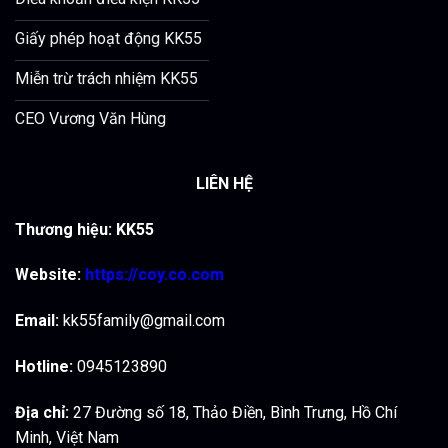
Giấy phép hoạt động KK55
Miễn trừ trách nhiệm KK55
CEO Vương Văn Hùng
LIÊN HỆ
Thương hiệu:
KK55
Website:
https://coy.co.com
Email:
kk55family@gmail.com
Hotline:
0945123890
Địa chỉ:
27 Đường số 18, Thảo Điền, Bình Trưng, Hồ Chí
Minh, Việt Nam