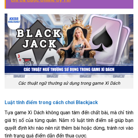
Các thuật ngữ thường sử dụng trong game Xì Dách
Luật tính điểm trong cách chơi Blackjack
Tựa game Xì Dách không quan tâm đến chất bài, mà chỉ tính
giá trị số của từng quân. Nắm rõ luật tính điểm sẽ giúp bạn
quyết định khi nào nên rút thêm bài hoặc dừng, tránh rơi vào
tình trạng quá điểm dẫn đến thua cược.