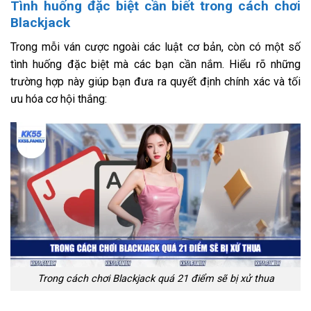
Tình huống đặc biệt cần biết trong cách chơi
Blackjack
Trong mỗi ván cược ngoài các luật cơ bản, còn có một số
tình huống đặc biệt mà các bạn cần nắm. Hiểu rõ những
trường hợp này giúp bạn đưa ra quyết định chính xác và tối
ưu hóa cơ hội thắng:
Trong cách chơi Blackjack quá 21 điểm sẽ bị xử thua