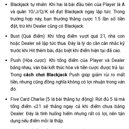
Blackjack tự nhiên: Khi hai lá bài đầu tiên của Player là A
và quân 10/J/Q/K sẽ đạt Blackjack ngay lập tức. Trong
trường hợp này, bạn thường thắng cược 1.5 lần số tiền
đặt, trừ khi Dealer cũng có Blackjack.
Bust (Quá điểm): Khi tổng điểm vượt quá 21, nhà con
hoặc Dealer sẽ lập tức thua. Đây là lý do cần cân nhắc kỹ
trước khi Hit thêm bài, đặc biệt khi điểm hiện tại đã cao.
Push (Hòa cược): Khi tổng điểm của Player và Dealer
bằng nhau, ván bài kết thúc hòa và tiền cược được trả lại.
Trong
cách chơi Blackjack
Push giúp giảm rủi ro mất
tiền, nhưng cũng đồng nghĩa không có lợi nhuận trong ván
đó.
Five Card Charlie (5 lá bài thắng tự động): Rút đủ 5 lá mà
tổng điểm ≤21 sẽ thắng ngay cả khi điểm chưa bằng
Dealer. Đây là tình huống hiếm nhưng rất có lợi, nên tận
dụng nếu điểm mỗi lá thấp.