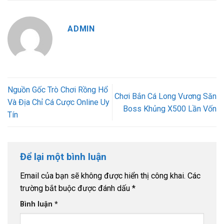
ADMIN
Nguồn Gốc Trò Chơi Rồng Hổ
Chơi Bắn Cá Long Vương Săn
Và Địa Chỉ Cá Cược Online Uy
Boss Khủng X500 Lần Vốn
Tín
Để lại một bình luận
Email của bạn sẽ không được hiển thị công khai.
Các
trường bắt buộc được đánh dấu
*
Bình luận
*