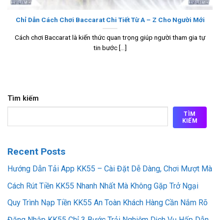
Chỉ Dẫn Cách Chơi Baccarat Chi Tiết Từ A – Z Cho Người Mới
Cách chơi Baccarat là kiến thức quan trọng giúp người tham gia tự
tin bước [...]
Tìm kiếm
TÌM
KIẾM
Recent Posts
Hướng Dẫn Tải App KK55 – Cài Đặt Dễ Dàng, Chơi Mượt Mà
Cách Rút Tiền KK55 Nhanh Nhất Mà Không Gặp Trở Ngại
Quy Trình Nạp Tiền KK55 An Toàn Khách Hàng Cần Nắm Rõ
Đăng Nhập KK55 Chỉ 3 Bước Trải Nghiệm Dịch Vụ Hấp Dẫn