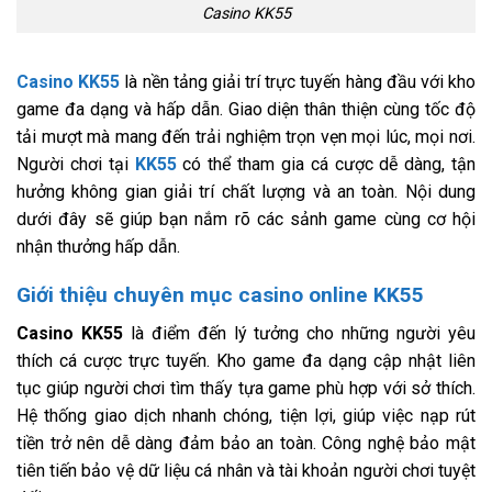
Casino KK55
Casino KK55
là nền tảng giải trí trực tuyến hàng đầu với kho
game đa dạng và hấp dẫn. Giao diện thân thiện cùng tốc độ
tải mượt mà mang đến trải nghiệm trọn vẹn mọi lúc, mọi nơi.
Người chơi tại
KK55
có thể tham gia cá cược dễ dàng, tận
hưởng không gian giải trí chất lượng và an toàn. Nội dung
dưới đây sẽ giúp bạn nắm rõ các sảnh game cùng cơ hội
nhận thưởng hấp dẫn.
Giới thiệu chuyên mục casino online KK55
Casino KK55
là điểm đến lý tưởng cho những người yêu
thích cá cược trực tuyến. Kho game đa dạng cập nhật liên
tục giúp người chơi tìm thấy tựa game phù hợp với sở thích.
Hệ thống giao dịch nhanh chóng, tiện lợi, giúp việc nạp rút
tiền trở nên dễ dàng đảm bảo an toàn. Công nghệ bảo mật
tiên tiến bảo vệ dữ liệu cá nhân và tài khoản người chơi tuyệt