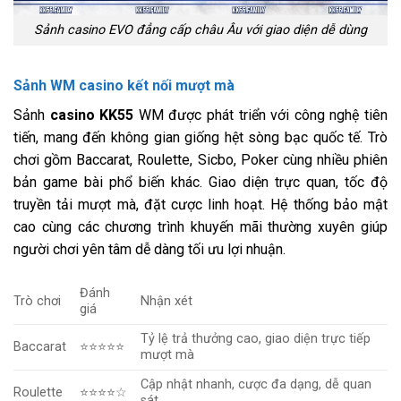
Sảnh casino EVO đẳng cấp châu Âu với giao diện dễ dùng
Sảnh WM casino kết nối mượt mà
Sảnh
casino KK55
WM được phát triển với công nghệ tiên
tiến, mang đến không gian giống hệt sòng bạc quốc tế. Trò
chơi gồm Baccarat, Roulette, Sicbo, Poker cùng nhiều phiên
bản game bài phổ biến khác. Giao diện trực quan, tốc độ
truyền tải mượt mà, đặt cược linh hoạt. Hệ thống bảo mật
cao cùng các chương trình khuyến mãi thường xuyên giúp
người chơi yên tâm dễ dàng tối ưu lợi nhuận.
Đánh
Trò chơi
Nhận xét
giá
Tỷ lệ trả thưởng cao, giao diện trực tiếp
Baccarat
⭐⭐⭐⭐⭐
mượt mà
Cập nhật nhanh, cược đa dạng, dễ quan
Roulette
⭐⭐⭐⭐☆
sát