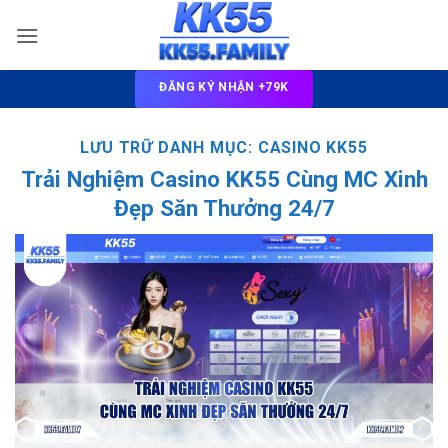
Bỏ
qua
nội
dung
ĐĂNG KÝ NHẬN +79K
LƯU TRỮ DANH MỤC:
CASINO KK55
Trải Nghiệm Casino KK55 Cùng MC Xinh
Đẹp Săn Thưởng 24/7