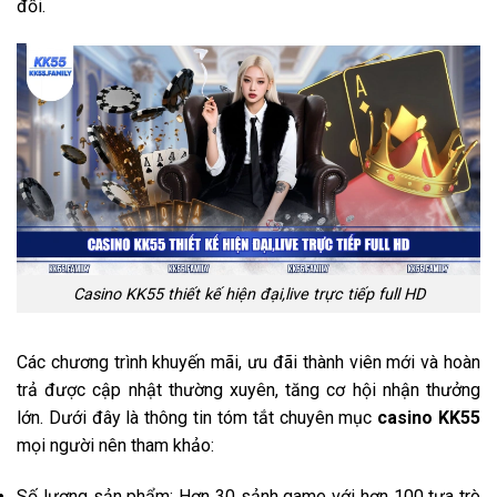
đối.
Casino KK55 thiết kế hiện đại,live trực tiếp full HD
Các chương trình khuyến mãi, ưu đãi thành viên mới và hoàn
trả được cập nhật thường xuyên, tăng cơ hội nhận thưởng
lớn. Dưới đây là thông tin tóm tắt chuyên mục
casino KK55
mọi người nên tham khảo:
Số lượng sản phẩm: Hơn 30 sảnh game với hơn 100 tựa trò