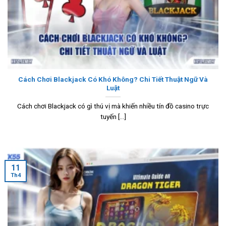
Cách Chơi Blackjack Có Khó Không? Chi Tiết Thuật Ngữ Và
Luật
Cách chơi Blackjack có gì thú vị mà khiến nhiều tín đồ casino trực
tuyến [...]
11
Th4