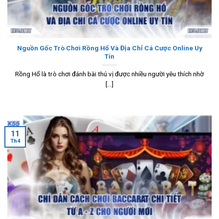
Nguồn Gốc Trò Chơi Rồng Hổ Và Địa Chỉ Cá Cược Online Uy
Tín
Rồng Hổ là trò chơi đánh bài thú vị được nhiều người yêu thích nhờ
[...]
11
Th4