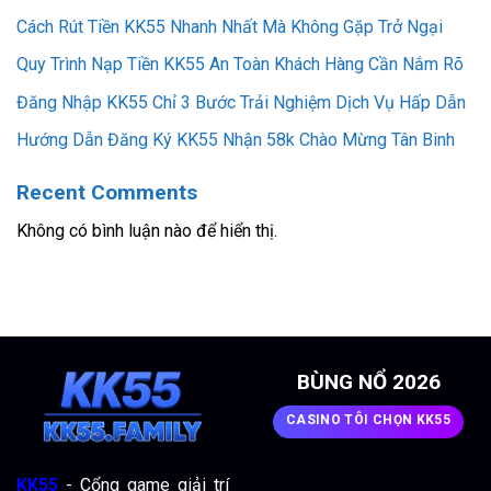
Cách Rút Tiền KK55 Nhanh Nhất Mà Không Gặp Trở Ngại
Quy Trình Nạp Tiền KK55 An Toàn Khách Hàng Cần Nắm Rõ
Đăng Nhập KK55 Chỉ 3 Bước Trải Nghiệm Dịch Vụ Hấp Dẫn
Hướng Dẫn Đăng Ký KK55 Nhận 58k Chào Mừng Tân Binh
Recent Comments
Không có bình luận nào để hiển thị.
BÙNG NỔ 2026
CASINO TÔI CHỌN KK55
KK55
- Cổng game giải trí