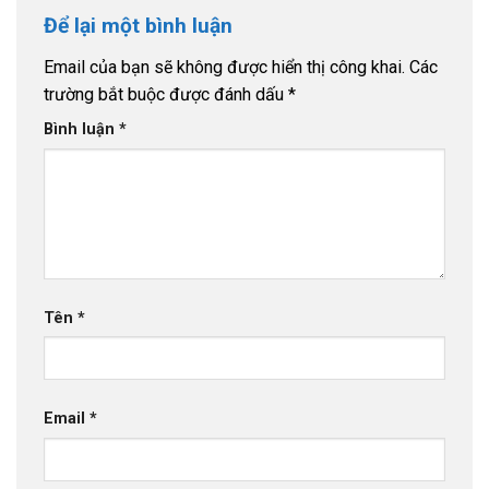
Để lại một bình luận
Email của bạn sẽ không được hiển thị công khai.
Các
trường bắt buộc được đánh dấu
*
Bình luận
*
Tên
*
Email
*