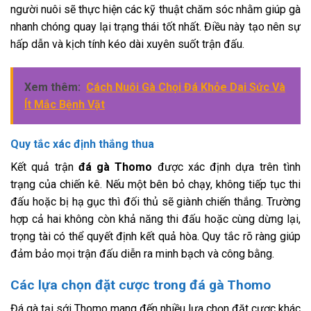
người nuôi sẽ thực hiện các kỹ thuật chăm sóc nhằm giúp gà
nhanh chóng quay lại trạng thái tốt nhất. Điều này tạo nên sự
hấp dẫn và kịch tính kéo dài xuyên suốt trận đấu.
Xem thêm:
Cách Nuôi Gà Chọi Đá Khỏe Dai Sức Và
Ít Mắc Bệnh Vặt
Quy tắc xác định thắng thua
Kết quả trận
đá gà Thomo
được xác định dựa trên tình
trạng của chiến kê. Nếu một bên bỏ chạy, không tiếp tục thi
đấu hoặc bị hạ gục thì đối thủ sẽ giành chiến thắng. Trường
hợp cả hai không còn khả năng thi đấu hoặc cùng dừng lại,
trọng tài có thể quyết định kết quả hòa. Quy tắc rõ ràng giúp
đảm bảo mọi trận đấu diễn ra minh bạch và công bằng.
Các lựa chọn đặt cược trong đá gà Thomo
Đá gà tại sới Thomo mang đến nhiều lựa chọn đặt cược khác