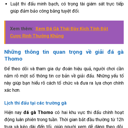
Luật thi đấu minh bạch, có trọng tài giám sát trực tiếp
giúp đảm bảo công bằng tuyệt đối.
Xem thêm:
Xem Đá Gà Thái Đầy Kịch Tính Đặt
Cược Rinh Thưởng Khủng
Những thông tin quan trọng về giải đá gà
Thomo
Để theo dõi và tham gia dự đoán hiệu quả, người chơi cần
nắm rõ một số thông tin cơ bản về giải đấu. Những yếu tố
này giúp bạn hiểu rõ cách tổ chức và đưa ra lựa chọn chính
xác hơn.
Lịch thi đấu tại các trường gà
Hiện nay
đá gà Thomo
có hai khu vực thi đấu chính hoạt
động luân phiên trong tuần. Thời gian bắt đầu thường từ 12h
trưa và kéo dài đến tối, giúp người xem dễ dàng theo dõi.