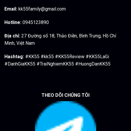
Email:
kk55family@gmail.com
Hotline:
0945123890
Địa chỉ:
27 Đường số 18, Thảo Điền, Bình Trưng, Hồ Chí
Minh, Việt Nam
Hashtag:
#KK55 #kk55 #KK55Review #KK55LaGi
#DanhGiaKK55 #TraiNghiemKK55 #HuongDanKK55
THEO DÕI CHÚNG TÔI