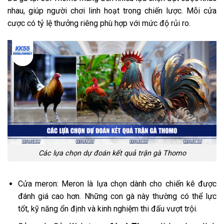
nhau, giúp người chơi linh hoạt trong chiến lược. Mỗi cửa
cược có tỷ lệ thưởng riêng phù hợp với mức độ rủi ro.
Các lựa chọn dự đoán kết quả trận gà Thomo
Cửa meron: Meron là lựa chọn dành cho chiến kê được
đánh giá cao hơn. Những con gà này thường có thể lực
tốt, kỹ năng ổn định và kinh nghiệm thi đấu vượt trội.