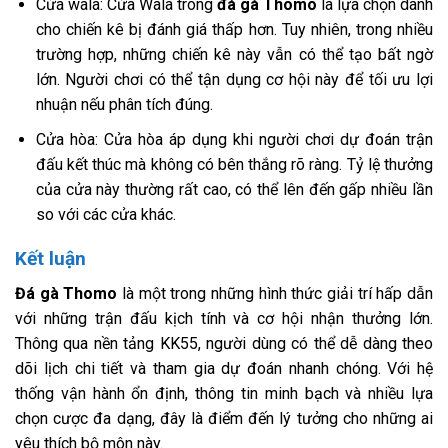
Cửa wala: Cửa Wala trong
đá gà Thomo
là lựa chọn dành
cho chiến kê bị đánh giá thấp hơn. Tuy nhiên, trong nhiều
trường hợp, những chiến kê này vẫn có thể tạo bất ngờ
lớn. Người chơi có thể tận dụng cơ hội này để tối ưu lợi
nhuận nếu phân tích đúng.
Cửa hòa: Cửa hòa áp dụng khi người chơi dự đoán trận
đấu kết thúc mà không có bên thắng rõ ràng. Tỷ lệ thưởng
của cửa này thường rất cao, có thể lên đến gấp nhiều lần
so với các cửa khác.
Kết luận
Đá gà Thomo
là một trong những hình thức giải trí hấp dẫn
với những trận đấu kịch tính và cơ hội nhận thưởng lớn.
Thông qua nền tảng KK55, người dùng có thể dễ dàng theo
dõi lịch chi tiết và tham gia dự đoán nhanh chóng. Với hệ
thống vận hành ổn định, thông tin minh bạch và nhiều lựa
chọn cược đa dạng, đây là điểm đến lý tưởng cho những ai
yêu thích bộ môn này.