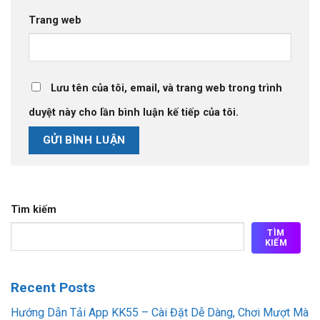
Trang web
Lưu tên của tôi, email, và trang web trong trình
duyệt này cho lần bình luận kế tiếp của tôi.
Tìm kiếm
TÌM
KIẾM
Recent Posts
Hướng Dẫn Tải App KK55 – Cài Đặt Dễ Dàng, Chơi Mượt Mà