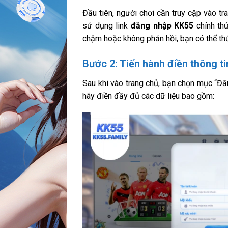
Đầu tiên, người chơi cần truy cập vào tr
sử dụng link
đăng nhập KK55
chính th
chậm hoặc không phản hồi, bạn có thể thử 
Bước 2: Tiến hành điền thông t
Sau khi vào trang chủ, bạn chọn mục “Đăn
hãy điền đầy đủ các dữ liệu bao gồm: