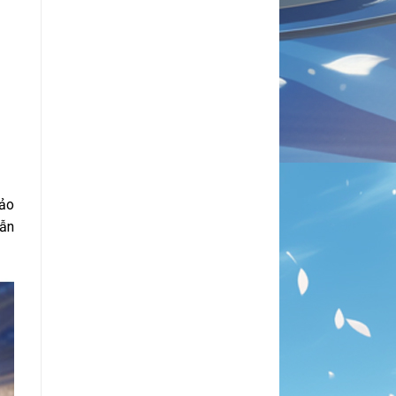
bảo
dẫn