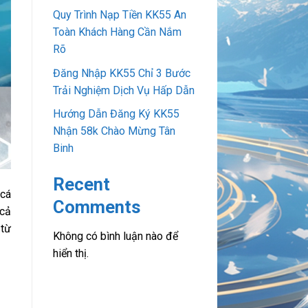
Quy Trình Nạp Tiền KK55 An
Toàn Khách Hàng Cần Nắm
Rõ
Đăng Nhập KK55 Chỉ 3 Bước
Trải Nghiệm Dịch Vụ Hấp Dẫn
Hướng Dẫn Đăng Ký KK55
Nhận 58k Chào Mừng Tân
Binh
Recent
 cá
Comments
 cả
 từ
Không có bình luận nào để
hiển thị.