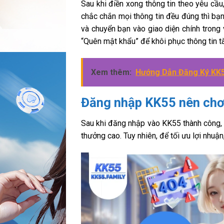
Sau khi điền xong thông tin theo yêu cầu
chắc chắn mọi thông tin đều đúng thì bạn
và chuyển bạn vào giao diện chính trong 
“Quên mật khẩu” để khôi phục thông tin t
Xem thêm:
Hướng Dẫn Đăng Ký KK5
Đăng nhập KK55 nên chơi
Sau khi đăng nhập vào KK55 thành công, ng
thưởng cao. Tuy nhiên, để tối ưu lợi nhuậ