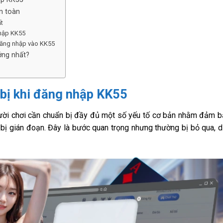
n toàn
ất
nhập KK55
 đăng nhập vào KK55
ởng nhất?
 bị khi đăng nhập KK55
gười chơi cần chuẩn bị đầy đủ một số yếu tố cơ bản nhằm đảm 
g bị gián đoạn. Đây là bước quan trọng nhưng thường bị bỏ qua, 