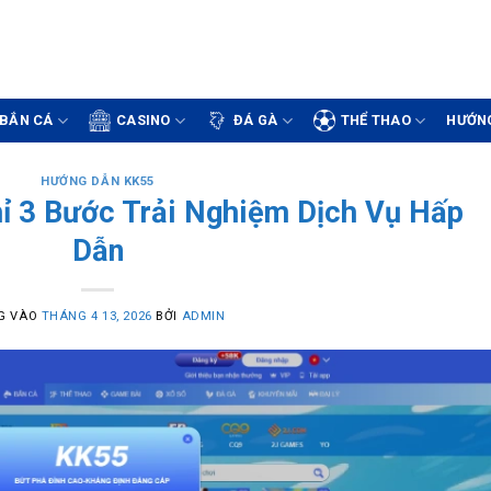
BẮN CÁ
CASINO
ĐÁ GÀ
THỂ THAO
HƯỚNG
HƯỚNG DẪN KK55
ỉ 3 Bước Trải Nghiệm Dịch Vụ Hấp
Dẫn
G VÀO
THÁNG 4 13, 2026
BỞI
ADMIN