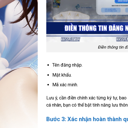
Điền thông tin 
Tên đăng nhập.
Mật khẩu.
Mã xác minh.
Lưu ý, cần điền chính xác từng ký tự, bao
cá nhân, bạn có thể bật tính năng lưu thôn
Bước 3: Xác nhận hoàn thành q