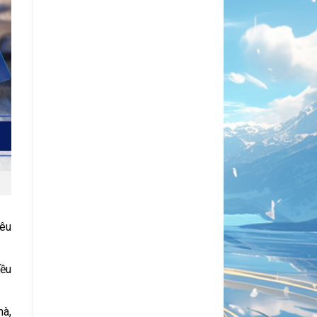
yêu
iều
à,