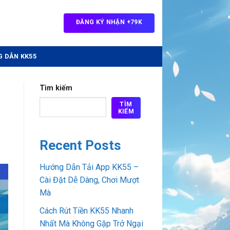
ĐĂNG KÝ NHẬN +79K
 DẪN KK55
Tìm kiếm
TÌM
KIẾM
Recent Posts
Hướng Dẫn Tải App KK55 –
Cài Đặt Dễ Dàng, Chơi Mượt
Mà
Cách Rút Tiền KK55 Nhanh
Nhất Mà Không Gặp Trở Ngại